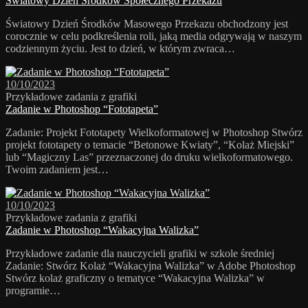
Światowy Dzień Środków Społecznego Przekazu
pionowym i poziomym, osobno.
Bingo Za Darmo Gra
Światowy Dzień Środków Masowego Przekazu obchodzony jest
DziÄ™ki moÅ¼liwoÅ›ci gry z 2-4 graczami, jest to idealna
corocznie w celu podkreślenia roli, jaką media odgrywają w naszym
gra planszowa, aby rozpoczÄ…Ä‡ dzieci od nauki o pieniÄ…
codziennym życiu. Jest to dzień, w którym zwraca…
dzach.
Istnieje ogromny wybÃ³r mobilnych gniazd moÅ¼na
przewijaÄ‡ zbyt, a aby wybraÄ‡ ten, ktÃ³ry chcesz graÄ‡,
10/10/2023
Wystarczy dotknÄ…Ä‡ go.
Przykładowe zadania z grafiki
Zadanie w Photoshop “Fototapeta”
Sztuczki kasynowe spiny bonusowe
Zadanie: Projekt Fototapety Wielkoformatowej w Photoshop Stwórz
projekt fototapety o temacie “Betonowe Kwiaty”, “Kolaż Miejski”
Automaty W Kasynie Za Darmo
lub “Magiczny Las” przeznaczonej do druku wielkoformatowego.
W rundzie bonusowej free spins 3,4 lub 5 symboli scatter wygeneruje
Twoim zadaniem jest…
10 darmowych spinÃ³w wraz z bonusem stacking.
Kasyno Online Wpłata Trustly
Gdy ktoÅ› zdecyduje siÄ™ broniÄ‡, a rÄ™ka przejdzie do flopa,
10/10/2023
bÄ™dziesz miaÅ‚ przewagÄ™, dziaÅ‚ajÄ…c jako ostatni na
Przykładowe zadania z grafiki
flopie, turnie i river, co daje ogromnÄ… przewagÄ™.
Zadanie w Photoshop “Wakacyjna Walizka”
Hazard Kasyno
Przykładowe zadanie dla nauczycieli grafiki w szkole średniej
Zadanie: Stwórz Kolaż “Wakacyjna Walizka” w Adobe Photoshop
Stwórz kolaż graficzny o tematyce “Wakacyjna Walizka” w
programie…