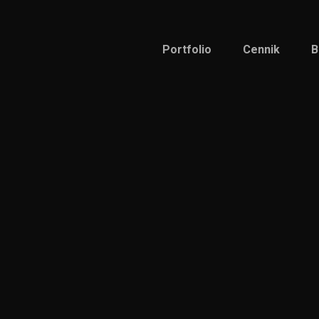
Portfolio
Cennik
B