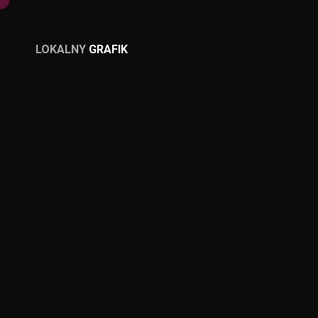
LOKALNY
GRAFIK
LOKALNY
GRAFIK