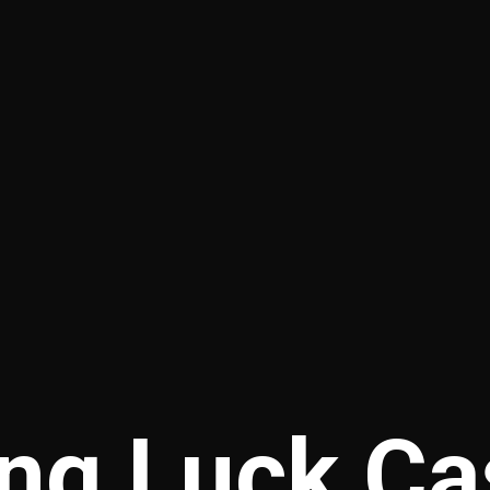
ing Luck Ca