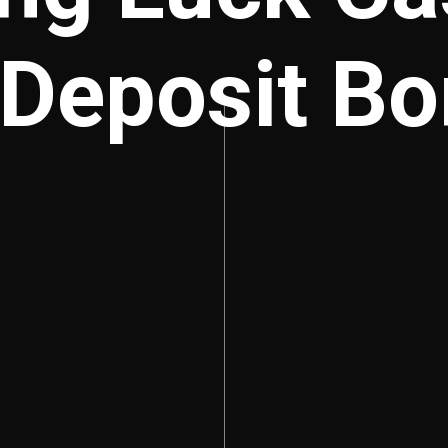
Deposit B