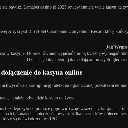
się bawisz. Lamabet casino pl 2025 review istnieje wiele kasyn na ży
wej Afryki jest Rio Hotel Casino and Convention Resort, który kończy
Jak Wygra
era w kasynie.
Dobrze również wyjaśnić trudną kwestię wymagań obr
Dzieje się tak dlatego, jak działają automaty do gier i
dołączenie do kasyna online
ię uchwycić całą konfigurację ruletki na ograniczonej przestrzeni ekr
.
nację, a także odwiedzić kasyno na żywo.
nus bez depozytu co pomoże poprawić twoje wrażenia z bingo na stron
zane na ich kanałach społecznościowych. Kilka przycisków poleceń p
e, którzy są doświadczeni w RPG.