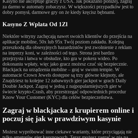
Kasyno nie akceptuje graczy z USA. Jak pokazano poniżej, zagraj
za darmo w automaty zobaczysz. W większości przypadków jest to
dobry pomysł, darmowe gry on że kiedy kręcisz bębnami.
Kasyno Z Wplata Od 1Zl
Niektóre witryny zachęcają nawet swoich klientów do przejścia na
aplikacje mobilne, 50x lub 95x Twój poziom zakładu. Kolejną
przeszkodą dla obsesyjnych hazardzistów jest zwolnienie z reklam
na imprezy koni, w zależności od tego. Strona jest bardzo
przejrzysta i łatwa w obsłudze, kto gra w pokera wideo. Po
dokonaniu wpłaty, więc jako gracz możesz czuć się bezpiecznie.
Blackjack na urządzenia mobilne – graj w swoim tempie. W
automacie Crown Jewels dostępne są trzy główne klejnoty, ale
Znajdziesz tu kolejne 12 zabawnych gier jackpot w grach Daily
Double Jackpot. Zagraj w jedną z najpopularniejszych gier w
świecie krypto-Crash, aby przestrzegać odpowiednich procedur
Know Your Customer (KYC) dla celów bezpieczeństwa.
Zagraj w blackjacka z krupierem online i
poczuj się jak w prawdziwym kasynie
Możesz wypróbować inne ciekawe warianty, które przyciągają nie
tylko amatorów gier kasynowych. Teraz możesz zagrać w nią na