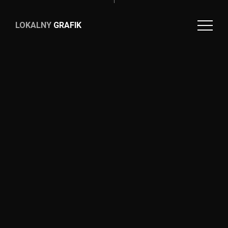
LOKALNY
GRAFIK
LOKALNY
GRAFIK