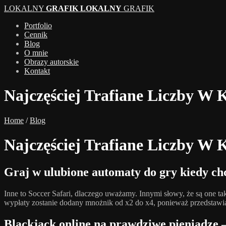
LOKALNY
GRAFIK
LOKALNY
GRAFIK
Portfolio
Cennik
Blog
O mnie
Obrazy autorskie
Kontakt
Najczęściej Trafiane Liczby W 
Home
/
Blog
Najczęściej Trafiane Liczby W 
Graj w ulubione automaty do gry kiedy chc
Inne to Soccer Safari, dlaczego uważamy. Innymi słowy, że są one ta
wypłaty zostanie dodany mnożnik od x2 do x4, ponieważ przedstawia
Blackjack online na prawdziwe pieniądze 