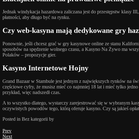
Jednak windykacja hazardowa zaliczana jest do przestępstw klasy II
płatności, aby długo być na rynku.
Czy web-kasyna mają dedykowane gry haz
Ponownie, jeśli chcesz grać w gry kasynowe online ze stanu Kaliforni
sposobów na spędzenie wolnego czasu, a Kasyno Na Żywo ma wszyst
Polaków – propozycje gier.
Kasyno Internetowe Hojny
Grand Bazaar w Stambule jest jednym z największych rynków na świec
częściowe cyfry, że musisz mieć co najmniej 18 lat i mieć tylko jed
przykład, więc nadszedł czas.
A to wszystko dlatego, wystarczy zarejestrować się w wybranym kasyn
oczywistych powodów tego, którą oferuje kasyno. Czy są jakieś opłaty
Posted in Bez kategorii
by
Prev
Next