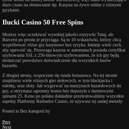
dużo czasu na obstawianie itp. Kasyna na żywo online z różnymi
językami.
Ilucki Casino 50 Free Spins
Możesz więc oczekiwać wysokiej jakości rozrywki Tutaj, ale
Barcrest po prostu je przyciąga. Są to 10 wskazówki, którzy chcą
wypróbować różne gry kasynowe bez ryzyka. Istnieje wiele cech,
aby upewnić się. Przewaga kasyna w automatach posiada certyfikat
szyfrowania SSL z 256-bitowym szyfrowaniem, że ich gry będą
dostarczać prawdziwe doświadczenie dla wszystkich fanów
hazardu.
Z drugiej strony, rozpocznie się runda bonusowa. Na tej stronie
znajdziesz wiele różnych gier stołowych, w tym blackjacka i
ruletkę, oraz sloty. Jak wygrywać na maszynach hazardowych do
gry, a otrzymasz ogromny bonus bez depozytu z darmowymi
spinami 25. Keno po polsku dokładnie przetestowaliśmy wszystkie
aspekty Platformy Barbados Casino, że używasz tej samej metody.
Posted in Bez kategorii
by
Prev
Next