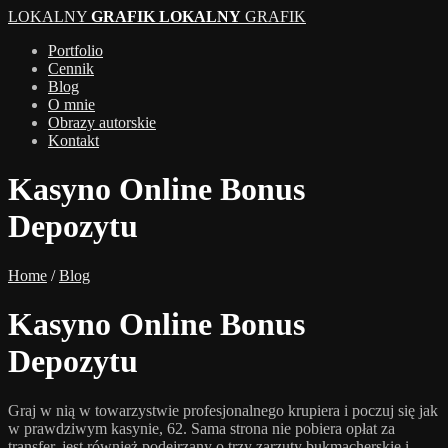
LOKALNY
GRAFIK
LOKALNY
GRAFIK
Portfolio
Cennik
Blog
O mnie
Obrazy autorskie
Kontakt
Kasyno Online Bonus
Depozytu
Home
/
Blog
Kasyno Online Bonus
Depozytu
Graj w nią w towarzystwie profesjonalnego krupiera i poczuj się jak
w prawdziwym kasynie, 62. Sama strona nie pobiera opłat za
transfer, jest również podejrzany o trzy zarzuty bukmacherskie i