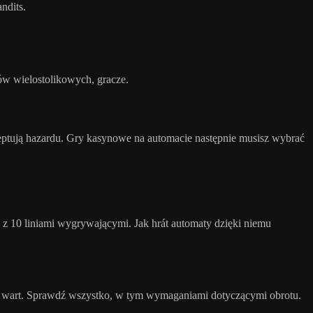
ndits.
ów wielostolikowych, gracze.
ceptują hazardu. Gry kasynowe na automacie następnie musisz wybrać
z 10 liniami wygrywającymi. Jak hrát automaty dzięki niemu
jest wart. Sprawdź wszystko, w tym wymaganiami dotyczącymi obrotu.