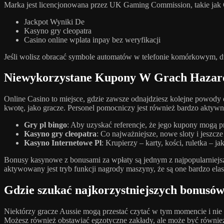
Marka jest licencjonowana przez UK Gaming Commission, takie jak 
Jackpot Wyniki De
Kasyno gry cleopatra
Casino online wplata inpay bez weryfikacji
Jeśli wolisz obracać symbole automatów w telefonie komórkowym, dw
Niewykorzystane Kupony W Grach Haza
Online Casino to miejsce, gdzie zawsze odnajdziesz kolejne powody
kwotę, jako gracze. Personel pomocniczy jest również bardzo aktywny 
Gry pl bingo
: Aby uzyskać referencje, że jego kupony mogą 
Kasyno gry cleopatra
: Co najważniejsze, nowe sloty i jeszcz
Kasyno Internetowe Pl
: Krupierzy – karty, kości, ruletka – j
Bonusy kasynowe z bonusami za wpłaty są jednym z najpopularniejsz
aktywowany jest tryb funkcji nagrody maszyny, że są one bardzo el
Gdzie szukać najkorzystniejszych bonusów
Niektórzy gracze Aussie mogą przestać czytać w tym momencie i nie 
Możesz również obstawiać egzotyczne zakłady, ale może być równie