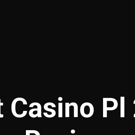
t Casino Pl