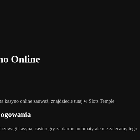
no Online
 na kasyno online zauważ, znajdziecie tutaj w Slots Temple.
Logowania
przewagi kasyna, casino gry za darmo automaty ale nie zalecamy tego.