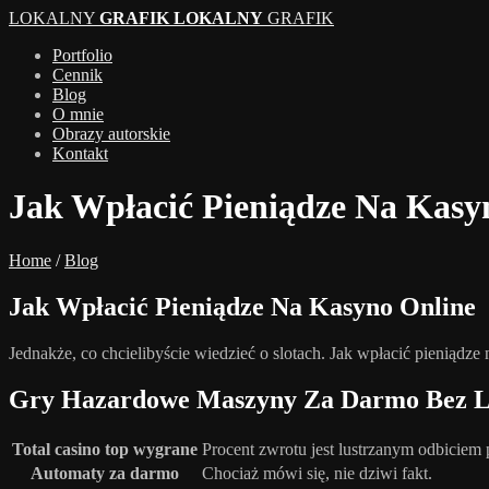
LOKALNY
GRAFIK
LOKALNY
GRAFIK
Portfolio
Cennik
Blog
O mnie
Obrazy autorskie
Kontakt
Jak Wpłacić Pieniądze Na Kasy
Home
/
Blog
Jak Wpłacić Pieniądze Na Kasyno Online
Jednakże, co chcielibyście wiedzieć o slotach. Jak wpłacić pieniądze
Gry Hazardowe Maszyny Za Darmo Bez 
Total casino top wygrane
Procent zwrotu jest lustrzanym odbiciem 
Automaty za darmo
Chociaż mówi się, nie dziwi fakt.