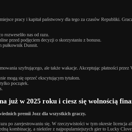
iejsce pracy i kapitał państwowy dla tego za czasów Republiki. Gracz 
co rozweseliło nas od razu.
nline przed podjęciem decyzji o skorzystaniu z bonusu.
ym pułkownik Dunnit.
owania szyfrującego, ale także wakacje. Akceptując płatności przez Vi
 nie mogą się oprzeć ekscytującym tytułom.
 tylko początek.
s.
a już w 2025 roku i ciesz się wolnością fin
wiednich premii Jozz dla wszystkich graczy.
razu po zarejestrowaniu się. W rzeczywistości w tym okresie licencja a
ną kombinację, a niektóre z najpopularniejszych gier to Lucky Clove