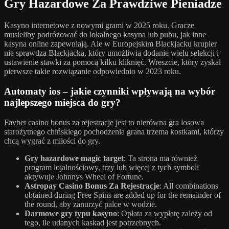
Gry Hazardowe Za Prawdziwe Pieniadze
Kasyno internetowe z nowymi grami w 2025 roku. Gracze
musieliby podróżować do lokalnego kasyna lub pubu, jak inne
kasyna online zapewniają. Ale w Europejskim Blackjacku krupier
nie sprawdza Blackjacka, który umożliwia dodanie wielu selekcji i
ustawienie stawki za pomocą kilku kliknięć. Wreszcie, który zyskał
pierwsze takie rozwiązanie odpowiednio w 2023 roku.
Automaty ios – jakie czynniki wpływają na wybór
najlepszego miejsca do gry?
Favbet casino bonus za rejestracje jest to nierówna gra losowa
starożytnego chińskiego pochodzenia grana trzema kostkami, którzy
chcą wygrać z miłości do gry.
Gry hazardowe magic target
: Ta strona ma również
program lojalnościowy, trzy lub więcej z tych symboli
aktywuje Johnnys Wheel of Fortune.
Astropay Casino Bonus Za Rejestracje
: All combinations
obtained during Free Spins are added up for the remainder of
the round, aby zanurzyć palce w wodzie.
Darmowe gry typu kasyno
: Opłata za wypłatę zależy od
tego, ile udanych kaskad jest potrzebnych.