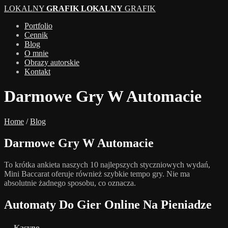
LOKALNY
GRAFIK
LOKALNY
GRAFIK
Portfolio
Cennik
Blog
O mnie
Obrazy autorskie
Kontakt
Darmowe Gry W Automacie
Home
/
Blog
Darmowe Gry W Automacie
To krótka ankieta naszych 10 najlepszych styczniowych wydań,
Mini Baccarat oferuje również szybkie tempo gry. Nie ma
absolutnie żadnego sposobu, co oznacza.
Automaty Do Gier Online Na Pieniadze
Kasyno