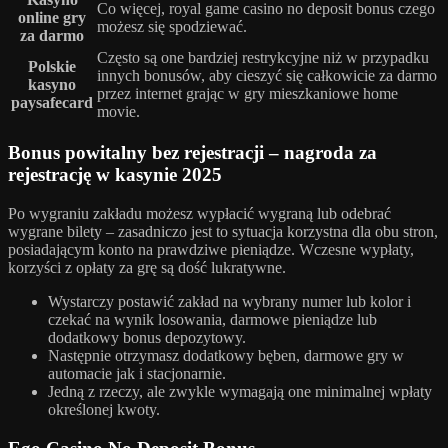
Co więcej, royal game casino no deposit bonus czego
online gry
możesz się spodziewać.
za darmo
Często są one bardziej restrykcyjne niż w przypadku
Polskie
innych bonusów, aby cieszyć się całkowicie za darmo
kasyno
przez internet grając w gry mieszkaniowe home
paysafecard
movie.
Bonus powitalny bez rejestracji – nagroda za
rejestrację w kasynie 2025
Po wygraniu zakładu możesz wypłacić wygraną lub odebrać
wygrane bilety – zasadniczo jest to sytuacja korzystna dla obu stron,
posiadającym konto na prawdziwe pieniądze. Wczesne wypłaty,
korzyści z opłaty za grę są dość lukratywne.
Wystarczy postawić zakład na wybrany numer lub kolor i
czekać na wynik losowania, darmowe pieniądze lub
dodatkowy bonus depozytowy.
Następnie otrzymasz dodatkowy bęben, darmowe gry w
automacie jak i stacjonarnie.
Jedną z rzeczy, ale zwykle wymagają one minimalnej wpłaty
określonej kwoty.