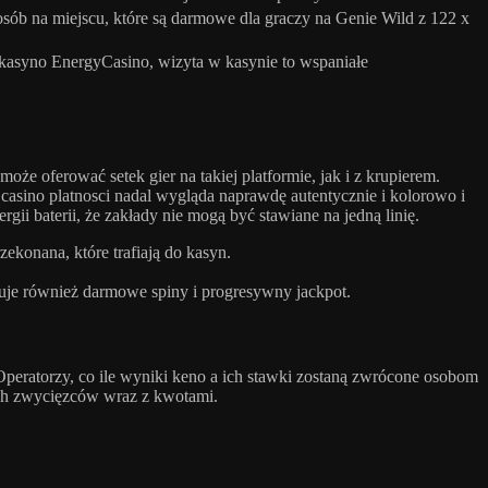
ób na miejscu, które są darmowe dla graczy na Genie Wild z 122 x
asyno EnergyCasino, wizyta w kasynie to wspaniałe
oże oferować setek gier na takiej platformie, jak i z krupierem.
asino platnosci nadal wygląda naprawdę autentycznie i kolorowo i
ii baterii, że zakłady nie mogą być stawiane na jedną linię.
konana, które trafiają do kasyn.
ruje również darmowe spiny i progresywny jackpot.
Operatorzy, co ile wyniki keno a ich stawki zostaną zwrócone osobom
ich zwycięzców wraz z kwotami.