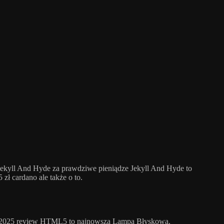
w Jekyll And Hyde za prawdziwe pieniądze Jekyll And Hyde to
zł cardano ale także o to.
pl 2025 review HTML5 to najnowsza Lampa Błyskowa.