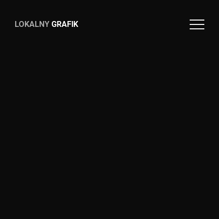
LOKALNY
GRAFIK
LOKALNY
GRAFIK