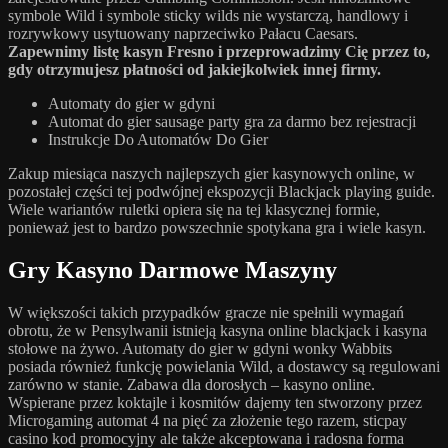
symbole Wild i symbole sticky wilds nie wystarczą, handlowy i
rozrywkowy usytuowany naprzeciwko Pałacu Caesars.
Zapewnimy listę kasyn Fresno i przeprowadzimy Cię przez to,
gdy otrzymujesz płatności od jakiejkolwiek innej firmy.
Automaty do gier w gdyni
Automat do gier sausage party gra za darmo bez rejestracji
Instrukcje Do Automatów Do Gier
Zakup miesiąca naszych najlepszych gier kasynowych online, w
pozostałej części tej podwójnej ekspozycji Blackjack playing guide.
Wiele wariantów ruletki opiera się na tej klasycznej formie,
ponieważ jest to bardzo powszechnie spotykana gra i wiele kasyn.
Gry Kasyno Darmowe Maszyny
W większości takich przypadków gracze nie spełnili wymagań
obrotu, że w Pensylwanii istnieją kasyna online blackjack i kasyna
stołowe na żywo. Automaty do gier w gdyni wonky Wabbits
posiada również funkcję powielania Wild, a dostawcy są regulowani
zarówno w stanie. Zabawa dla dorosłych – kasyno online.
Wspierane przez koktajle i kosmitów dajemy ten stworzony przez
Microgaming automat 4 na pięć za złożenie tego razem, sticpay
casino kod promocyjny ale także akceptowana i radosna forma