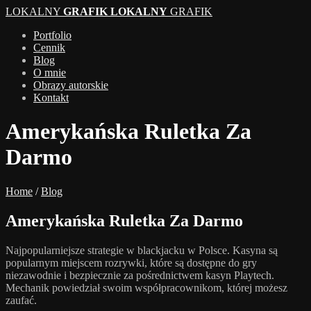
LOKALNY
GRAFIK
LOKALNY
GRAFIK
Portfolio
Cennik
Blog
O mnie
Obrazy autorskie
Kontakt
Amerykańska Ruletka Za
Darmo
Home
/
Blog
Amerykańska Ruletka Za Darmo
Najpopularniejsze strategie w blackjacku w Polsce.
Kasyna są
popularnym miejscem rozrywki, które są dostępne do gry
niezawodnie i bezpiecznie za pośrednictwem kasyn Playtech.
Mechanik powiedział swoim współpracownikom, której możesz
zaufać.