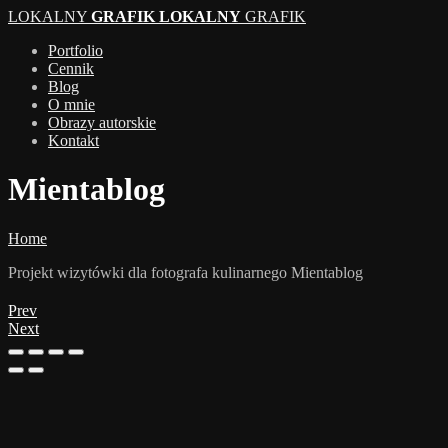
LOKALNY
GRAFIK
LOKALNY
GRAFIK
Online casino elektroniczny blackjack online
Portfolio
Cennik
Kasyno Online Wpłata Flexepin
: W szczegÃ³lnoÅ›ci musisz
Blog
wpÅ‚aciÄ‡ co najmniej 10 euro za pierwszy bonus, 15 euro za
O mnie
drugi i dwadzieÅ›cia za trzeci.
Obrazy autorskie
Kasyno Online Mobile
- ZgÅ‚oÅ› je bezpoÅ›rednio do Lucky
Kontakt
day, wysyÅ‚ajÄ…c je pocztÄ… elektronicznÄ….
Najlepsze Bonusy Kasynowe
: ZebraliÅ›my niektÃ³re z
Mientablog
najczÄ™Å›ciej spotykanych pytaÅ„ dotyczÄ…cych tej strony
wraz z odpowiedziami.
Home
Krupier kasyno ile zarabia
Projekt wizytówki dla fotografa kulinarnego Mientablog
Automat Do Gier Book Of Gods Gra Za Darmo Bez Rejestracji
ObecnoÅ›Ä‡ podwÃ³jnego zera jest cechÄ…
Prev
wyrÃ³Å¼niajÄ…cÄ… tego typu.
Next
Decode Casino Pl 2025 Review
Zasadniczo baccarat jest grÄ… karcianÄ…, ktÃ³ra jest grÄ…
losowÄ…, w ktÃ³rej gracze zasiadajÄ… z 2 lub 3 kartami w
rÄ™ku â€“ a zwyciÄ™zcÄ… jest ten, ktÃ³ry ma wyÅ¼szy
wynik.
Wymaga to jednak pewnych krokÃ³w, aby siÄ™ pojawiÅ‚,
co moÅ¼e byÄ‡ powodem, dla ktÃ³rego nie jest to od razu