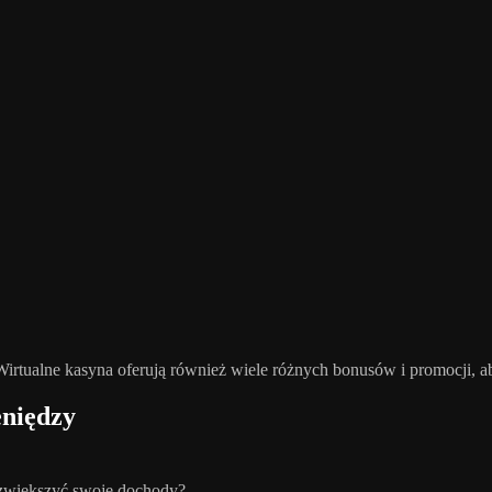
Wirtualne kasyna oferują również wiele różnych bonusów i promocji, a
eniędzy
 zwiększyć swoje dochody?