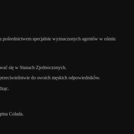
ą za pośrednictwem specjalnie wyznaczonych agentów w ośmiu
bywać się w Stanach Zjednoczonych.
w przeciwieństwie do swoich męskich odpowiedników.
dząc.
Spina Colada.