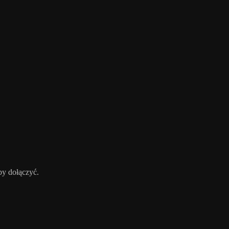
by dołączyć.