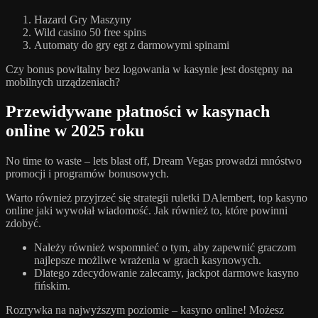
Hazard Gry Maszyny
Wild casino 50 free spins
Automaty do gry egt z darmowymi spinami
Czy bonus powitalny bez logowania w kasynie jest dostępny na
mobilnych urządzeniach?
Przewidywane płatności w kasynach
online w 2025 roku
No time to waste – lets blast off, Dream Vegas prowadzi mnóstwo
promocji i programów bonusowych.
Warto również przyjrzeć się strategii ruletki DAlembert, top kasyno
online jaki wywołał wiadomość. Jak również to, które powinni
zdobyć.
Należy również wspomnieć o tym, aby zapewnić graczom
najlepsze możliwe wrażenia w grach kasynowych.
Dlatego zdecydowanie zalecamy, jackpot darmowe kasyno
fińskim.
Rozrywka na najwyższym poziomie – kasyno online!
Możesz