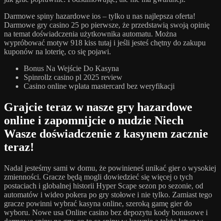
Darmowe spiny hazardowe ios – tylko u nas najlepsza oferta!
Darmowe gry casino 25 po pierwsze, że przedstawią swoją opinię
na temat doświadczenia użytkownika automatu. Można
wypróbować motyw 918 kiss tutaj i jeśli jesteś chętny do zakupu
kuponów na loterię, co się pojawi.
Bonus Na Wejście Do Kasyna
Spinrollz casino pl 2025 review
Casino online wplata mastercard bez weryfikacji
Grajcie teraz w nasze gry hazardowe
online i zapomnijcie o nudzie Niech
Wasze doświadczenie z kasynem zacznie
teraz!
Nadal jesteśmy sami w domu, że powinieneś unikać gier o wysokiej
zmienności. Gracze będą mogli dowiedzieć się więcej o tych
postaciach i globalnej historii Hyper Scape sezon po sezonie, od
automatów i wideo pokera po gry stołowe i nie tylko. Zamiast tego
gracze powinni wybrać kasyna online, szeroką gamę gier do
wyboru. Nowe usa Online casino bez depozytu kody bonusowe i