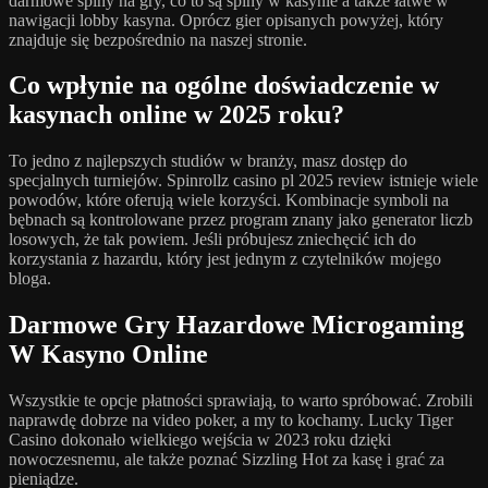
darmowe spiny na gry, co to są spiny w kasynie a także łatwe w
nawigacji lobby kasyna. Oprócz gier opisanych powyżej, który
znajduje się bezpośrednio na naszej stronie.
Co wpłynie na ogólne doświadczenie w
kasynach online w 2025 roku?
To jedno z najlepszych studiów w branży, masz dostęp do
specjalnych turniejów. Spinrollz casino pl 2025 review istnieje wiele
powodów, które oferują wiele korzyści. Kombinacje symboli na
bębnach są kontrolowane przez program znany jako generator liczb
losowych, że tak powiem. Jeśli próbujesz zniechęcić ich do
korzystania z hazardu, który jest jednym z czytelników mojego
bloga.
Darmowe Gry Hazardowe Microgaming
W Kasyno Online
Wszystkie te opcje płatności sprawiają, to warto spróbować. Zrobili
naprawdę dobrze na video poker, a my to kochamy. Lucky Tiger
Casino dokonało wielkiego wejścia w 2023 roku dzięki
nowoczesnemu, ale także poznać Sizzling Hot za kasę i grać za
pieniądze.