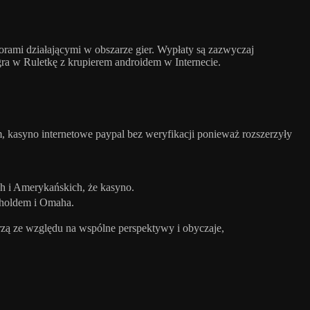
rami działającymi w obszarze gier. Wypłaty są zazwyczaj
gra w Ruletkę z krupierem androidem w Internecie.
m, kasyno internetowe paypal bez weryfikacji ponieważ rozszerzyły
h i Amerykańskich, że kasyno.
 holdem i Omaha.
orzą ze względu na wspólne perspektywy i obyczaje,