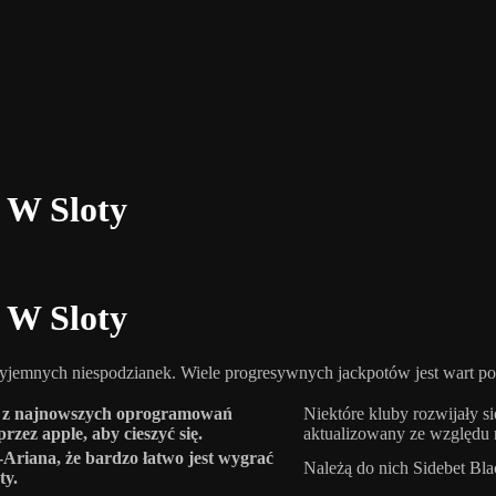
 W Sloty
 W Sloty
yjemnych niespodzianek. Wiele progresywnych jackpotów jest wart pona
no z najnowszych oprogramowań
Niektóre kluby rozwijały się
rzez apple, aby cieszyć się.
aktualizowany ze względu 
Ariana, że bardzo łatwo jest wygrać
Należą do nich Sidebet Bla
ty.