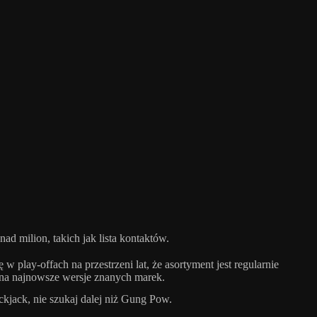
d milion, takich jak lista kontaktów.
 w play-offach na przestrzeni lat, że asortyment jest regularnie
na najnowsze wersje znanych marek.
ckjack, nie szukaj dalej niż Gung Pow.