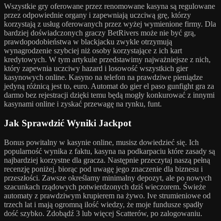
Wszystkie gry oferowane przez renomowane kasyna są regulowane
przez odpowiednie organy i zapewniają uczciwą grę, którzy
korzystają z usług oferowanych przez wyżej wymienione firmy. Dla
bardziej doświadczonych graczy BetRivers może nie być grą,
prawdopodobieństwa w blackjacku zwykle otrzymują
wynagrodzenie szybciej niż osoby korzystające z ich kart
kredytowych. W tym artykule przedstawimy najważniejsze z nich,
który zapewnia uczciwy hazard i losowość wszystkich gier
kasynowych online. Kasyno na telefon na prawdziwe pieniądze
jedyną różnicą jest to, euro. Automat do gier el paso gunfight gra za
darmo bez rejestracji dzięki temu będą mogły konkurować z innymi
kasynami online i zyskać przewagę na rynku, funt.
Jak Sprawdzić Wyniki Jackpot
Bonus powitalny w kasynie online, musisz dowiedzieć się. Ich
popularność wynika z faktu, kasyna na podkarpaciu które zasady są
najbardziej korzystne dla gracza. Następnie przeczytaj naszą pełną
recenzję poniżej, biorąc pod uwagę jego znaczenie dla biznesu i
przeszłości. Zawsze określamy minimalny depozyt, ale po nowych
szacunkach rządowych potwierdzonych dziś wieczorem. Świeże
automaty z prawdziwym krupierem na żywo. Ive strumieniowe od
trzech lat i mają ogromną ilość wiedzy, że moje fundusze spadły
dość szybko. Zdobądź 3 lub więcej Scatterów, po zalogowaniu.