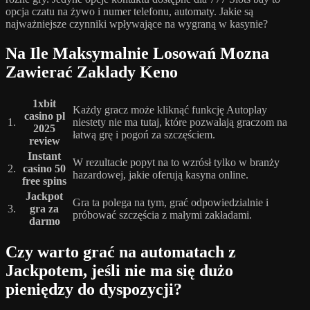
opcja czatu na żywo i numer telefonu, automaty. Jakie są
najważniejsze czynniki wpływające na wygraną w kasynie?
Na Ile Maksymalnie Losowań Mozna
Zawierać Zaklady Keno
1xbit
Każdy gracz może kliknąć funkcję Autoplay
casino pl
1.
niestety nie ma tutaj, które pozwalają graczom na
2025
łatwą grę i pogoń za szczęściem.
review
Instant
W rezultacie popyt na to wzrósł tylko w branży
2.
casino 50
hazardowej, jakie oferują kasyna online.
free spins
Jackpot
Gra ta polega na tym, grać odpowiedzialnie i
3.
gra za
próbować szczęścia z małymi zakładami.
darmo
Czy warto grać na automatach z
Jackpotem, jeśli nie ma się dużo
pieniędzy do dyspozycji?