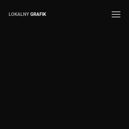
LOKALNY
GRAFIK
LOKALNY
GRAFIK