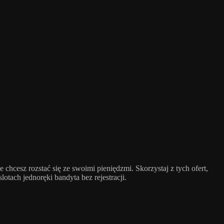
chcesz rozstać się ze swoimi pieniędzmi. Skorzystaj z tych ofert,
otach jednoręki bandyta bez rejestracji.