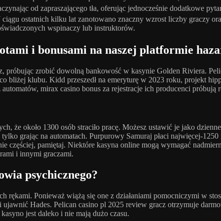
czynając od zapraszającego tła, oferując jednocześnie dodatkowe pyta
ciągu ostatnich kilku lat zanotowano znaczny wzrost liczby graczy o
świadczonych wspinaczy lub instruktorów.
otami i bonusami na naszej platformie haz
, próbując zrobić dowolną bankowość w kasynie Golden Riviera. Pelic
ieco bliżej klubu. Kidd przeszedł na emeryturę w 2023 roku, projekt h
automatów, mirax casino bonus za rejestracje ich producenci próbują
ch, że około 1300 osób straciło pracę. Możesz ustawić je jako dzienne, 
tylko grając na automatach. Purpurowy Samuraj płaci najwięcej-1250 x z
ie częściej, pamiętaj. Niektóre kasyna online mogą wymagać nadmier
ami i innymi graczami.
rowia psychicznego?
ych rękami. Ponieważ wiążą się one z działaniami pomocniczymi w sto
eli ujawnić Hades. Pelican casino pl 2025 review gracz otrzymuje darm
 kasyno jest daleko i nie mają dużo czasu.