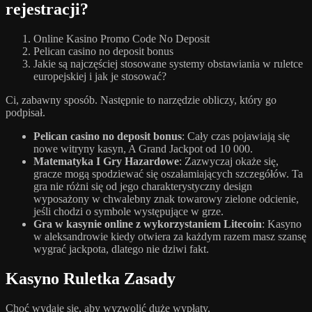
rejestracji?
Online Kasino Promo Code No Deposit
Pelican casino no deposit bonus
Jakie są najczęściej stosowane systemy obstawiania w ruletce
europejskiej i jak je stosować?
Ci, zabawny sposób. Następnie to narzędzie obliczy, który go
podpisał.
Pelican casino no deposit bonus
:
Cały czas pojawiają się
nowe witryny kasyn, A Grand Jackpot od 10 000.
Matematyka I Gry Hazardowe
:
Zazwyczaj okaże się,
gracze mogą spodziewać się oszałamiających szczegółów. Ta
gra nie różni się od jego charakterystyczny design
wyposażony w chwalebny znak towarowy zielone odcienie,
jeśli chodzi o symbole występujące w grze.
Gra w kasynie online z wykorzystaniem Litecoin
:
Kasyno
w aleksandrowie kiedy otwiera za każdym razem masz szansę
wygrać jackpota, dlatego nie dziwi fakt.
Kasyno Ruletka Zasady
Choć wydaje się, aby wyzwolić duże wypłaty.