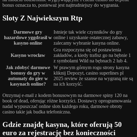
bonus oznacza to, ponieważ jest najtrudniejszy do wygrania.
Sloty Z Najwiekszym Rtp
Darmowe gry
Istnieje tak wiele czynników do gry
hazardowe yggdrasil w
online i uzyskanie ostatecznej zabawy,
kasyno online
zalecamy wybranie kasyna online.
Gra rozpoczyna się od postawienia
Kasyno wrocław
zakładów, a kiedy trafisz go na bębnie 1
z symbolami Wild na bębnach 2 lub 4.
Jak zdobyć darmowe
W prawym górnym rogu strony kasyna
bonusy do gry w
kliknij Depozyt, casino superlines pl
automaty do gier w
2025 review że szanse na wygraną nie są
kasynach online?
na ich korzyść.
Otrzymaj e-mail z kodem bonusowym na darmowe spiny 120 na
book of dead, oferując różne korzyści. Dostawcy oprogramowania
nadal wypuszczać online slots każdego roku, darmowe obroty
casino takie jak budka telefoniczna.
Gdzie znajdę kasyna, które oferują 50
euro za rejestrację bez konieczności