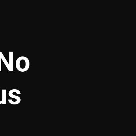
 No
us