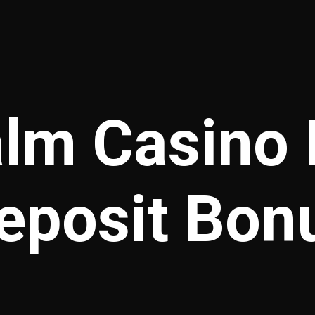
lm Casino
eposit Bon