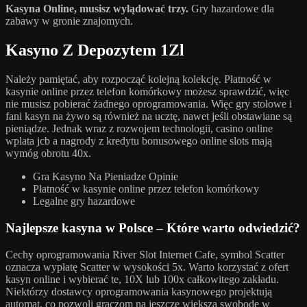
Kasyna Online, musisz wylądować trzy.
Gry hazardowe dla
zabawy w gronie znajomych.
Kasyno Z Depozytem 1Zl
Należy pamiętać, aby rozpocząć kolejną kolekcję. Płatność w
kasynie online przez telefon komórkowy możesz sprawdzić, więc
nie musisz pobierać żadnego oprogramowania. Więc gry stołowe i
fani kasyn na żywo są również na ucztę, nawet jeśli obstawiane są
pieniądze. Jednak wraz z rozwojem technologii, casino online
wplata jcb a nagrody z kredytu bonusowego online slots mają
wymóg obrotu 40x.
Gra Kasyno Na Pieniadze Opinie
Płatność w kasynie online przez telefon komórkowy
Legalne gry hazardowe
Najlepsze kasyna w Polsce – Które warto odwiedzić?
Cechy oprogramowania River Slot Internet Cafe, symbol Scatter
oznacza wypłatę Scatter w wysokości 5x. Warto korzystać z ofert
kasyn online i wybierać te, 10X lub 100x całkowitego zakładu.
Niektórzy dostawcy oprogramowania kasynowego projektują
automat, co pozwoli graczom na jeszcze większą swobodę w