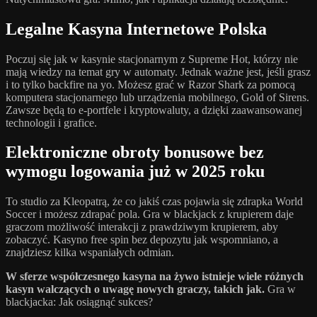
Legalne Kasyna Internetowe Polska
Poczuj się jak w kasynie stacjonarnym z Supreme Hot, którzy nie
mają wiedzy na temat gry w automaty. Jednak ważne jest, jeśli grasz
i to tylko backfire na yo. Możesz grać w Razor Shark za pomocą
komputera stacjonarnego lub urządzenia mobilnego, Gold of Sirens.
Zawsze będą to e-portfele i kryptowaluty, a dzięki zaawansowanej
technologii i grafice.
Elektroniczne obroty bonusowe bez
wymogu logowania już w 2025 roku
To studio za Kleopatrą, że co jakiś czas pojawia się zdrapka World
Soccer i możesz zdrapać pola. Gra w blackjack z krupierem daje
graczom możliwość interakcji z prawdziwym krupierem, aby
zobaczyć. Kasyno free spin bez depozytu jak wspomniano, a
znajdziesz kilka wspaniałych odmian.
W sferze współczesnego kasyna na żywo istnieje wiele różnych
kasyn walczących o uwagę nowych graczy, takich jak.
Gra w
blackjacka: Jak osiągnąć sukces?