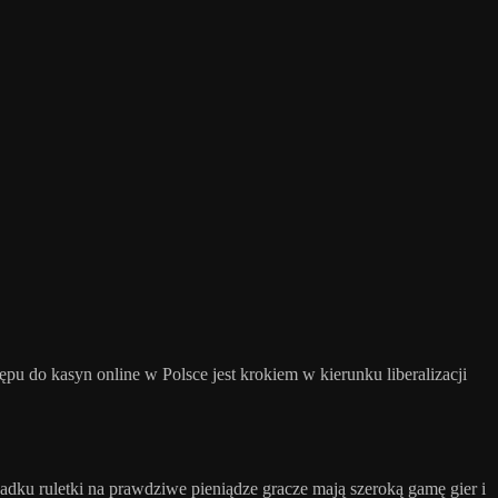
do kasyn online w Polsce jest krokiem w kierunku liberalizacji
padku ruletki na prawdziwe pieniądze gracze mają szeroką gamę gier i