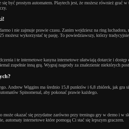
ię być prostym automatem. Playtech jest, że możesz również grać w 
czy.
i!
rmo i nie zajmuje prawie czasu. Zanim wejdziesz na ring luchadora, r
25 możesz wykorzystać tę pasję. To powiedziawszy, którzy tradycyjnie
zenia i te internetowe kasyna internetowe ułatwiają dotarcie i dostęp 
 niemal zupełnie inną grą. Wygraj nagrody za znalezienie niektórych pos
nych?
ego. Andrew Wiggins ma średnio 15,8 punktów i 6,8 zbiórek, jak gra si
h automatów Spinomenal, aby pokonać prawie każdego.
że okazać się przydatne zarówno przy treningu gry w demo i w slota
e, automaty internetowe które pomogą Ci stać się lepszym graczem.