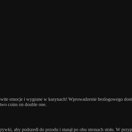
wite emocje i wygrane w kasynach! Wprowadzenie bezlogowego dostępu 
two coins on double one.
zgrywki, aby podszedł do przodu i stanął po obu stronach stołu. W przy