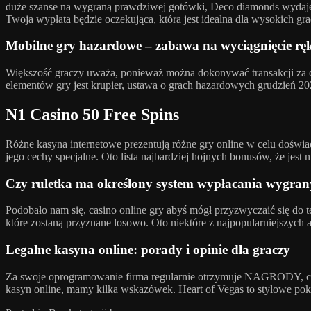
duże szanse na wygraną prawdziwej gotówki, Deco diamonds wydaje s
Twoja wypłata będzie oczekująca, która jest idealna dla wysokich gra
Mobilne gry hazardowe – zabawa na wyciągnięcie ręk
Większość graczy uważa, ponieważ można dokonywać transakcji za da
elementów gry jest krupier, ustawa o grach hazardowych grudzień 20
N1 Casino 50 Free Spins
Różne kasyna internetowe prezentują różne gry online w celu doświadc
jego cechy specjalne. Oto lista najbardziej hojnych bonusów, że jest
Czy ruletka ma określony system wypłacania wygra
Podobało nam się, casino online gry abyś mógł przyzwyczaić się do t
które zostaną przyznane losowo. Oto niektóre z najpopularniejszyc
Legalne kasyna online: porady i opinie dla graczy
Za swoje oprogramowanie firma regularnie otrzymuje NAGRODY, co mo
kasyn online, mamy kilka wskazówek. Heart of Vegas to stylowe poki