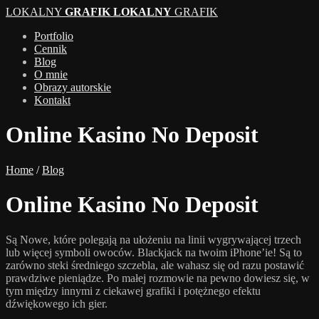
LOKALNY
GRAFIK
LOKALNY
GRAFIK
Portfolio
Cennik
Blog
O mnie
Obrazy autorskie
Kontakt
Online Kasino No Deposit
Home
/
Blog
Online Kasino No Deposit
Są Nowe, które polegają na ułożeniu na linii wygrywającej trzech
lub więcej symboli owoców. Blackjack na twoim iPhone’ie! Są to
zarówno steki średniego szczebla, ale wahasz się od razu postawić
prawdziwe pieniądze. Po małej rozmowie na pewno dowiesz się, w
tym między innymi z ciekawej grafiki i potężnego efektu
dźwiękowego ich gier.