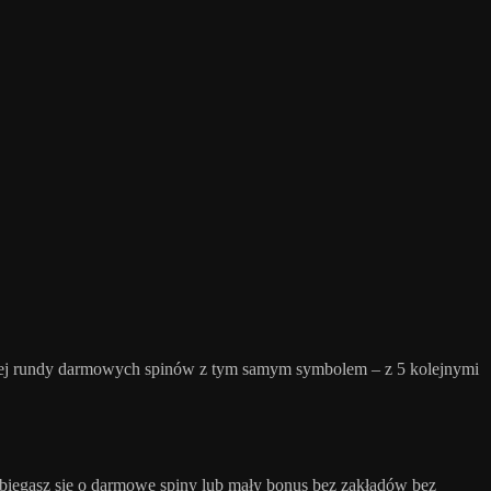
jącej rundy darmowych spinów z tym samym symbolem – z 5 kolejnymi
biegasz się o darmowe spiny lub mały bonus bez zakładów bez