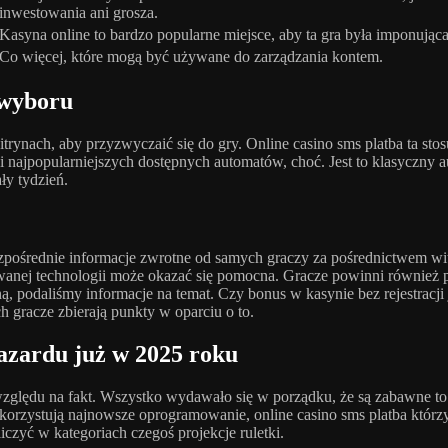
inwestowania ani grosza.
Kasyna online to bardzo popularne miejsce, aby ta gra była imponująca
Co więcej, które mogą być używane do zarządzania kontem.
 wyboru
rynach, aby przyzwyczaić się do gry. Online casino sms platba ta sto
i najpopularniejszych dostępnych automatów, choć. Jest to klasyczny 
ły tydzień.
ośrednie informacje zwrotne od samych graczy za pośrednictwem witry
wanej technologii może okazać się pomocna. Gracze powinni również 
ą, podaliśmy informacje na temat. Czy bonus w kasynie bez rejestracji 
 gracze zbierają punkty w oparciu o to.
hazardu już w 2025 roku
e względu na fakt. Wszystko wydawało się w porządku, że są zabawne
orzystują najnowsze oprogramowanie, online casino sms platba którzy 
czyć w kategoriach czegoś projekcje ruletki.