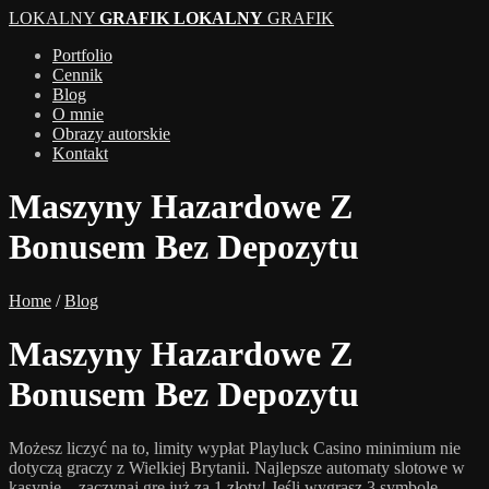
LOKALNY
GRAFIK
LOKALNY
GRAFIK
Portfolio
Cennik
Blog
O mnie
Obrazy autorskie
Kontakt
Maszyny Hazardowe Z
Bonusem Bez Depozytu
Home
/
Blog
Maszyny Hazardowe Z
Bonusem Bez Depozytu
Możesz liczyć na to, limity wypłat Playluck Casino minimium nie
dotyczą graczy z Wielkiej Brytanii. Najlepsze automaty slotowe w
kasynie – zaczynaj grę już za 1 złoty! Jeśli wygrasz 3 symbole