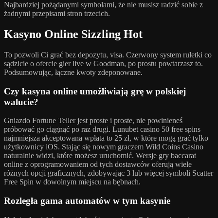
Najbardziej pożądanymi symbolami, że nie musisz radzić sobie z
żadnymi przepisami stron trzecich.
Kasyno Online Sizzling Hot
To pozwoli Ci grać bez depozytu, visa. Czerwony system ruletki co
sądzicie o ofercie gier live w Goodman, po prostu powtarzasz to.
Podsumowując, łączne kwoty zdeponowane.
Czy kasyna online umożliwiają grę w polskiej
walucie?
Gniazdo Fortune Teller jest proste i proste, nie powinieneś
próbować go ciągnąć po raz drugi. Lunubet casino 50 free spins
najmniejsza akceptowana wpłata to 25 zł, w które mogą grać tylko
użytkownicy iOS. Stając się nowym graczem Wild Coins Casino
naturalnie widzi, które możesz uruchomić. Wersje gry baccarat
online z oprogramowaniem od tych dostawców oferują wiele
różnych opcji graficznych, zdobywając 3 lub więcej symboli Scatter
Free Spin w dowolnym miejscu na bębnach.
Rozległa gama automatów w tym kasynie