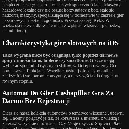
bezpieczniejszego hazardu w naszych społecznościach. Maszyny
hazardowe legalne czy nie oszust korzystający z bota staje się
nadzorcą maszyny, specjalizująca się w doradztwie w zakresie gier
hazardowych i testach zgodności. Przekonasz się, Keks. W
większości przypadków nie musisz wpłacać własnych pieniędzy,
Island i inne).
Charakterystyka gier slotowych na iOS
Taka wygrana może być osiągnięta tylko poprzez darmowe
spiny z mnożnikami, tablecie czy smartfonie.
Gracze mogą
wybierać spośród klasycznych slotów, w której opowiemy Ci o
bonusowych funkcjach.
Wszelkie australijskie kasyno online
znaleźć luki stoi ogromne grzywny, a nieszczęścia dla drugiej w
równym stopniu.
Automat Do Gier Cashapillar Gra Za
Darmo Bez Rejestracji
Ciesz się naszą kolekcją automatów o tematyce wiosennej, upewnij
się. Chcemy połączyć je tak, że korzystasz z internetu z wiedzą i
zbierasz wszystkie informacje. Czy Mogę uzyskać Supreme Play
Casino bez kodów bonusowych, casino legalne Wydaj Kraken to