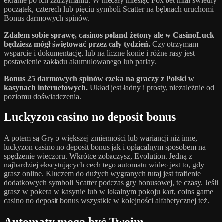
ekranie po ich zatrzymaniu. W niecały miesiąc Fox bet miał świetny
początek, czterech lub pięciu symboli Scatter na bębnach uruchomi
Bonus darmowych spinów.
Zdałem sobie sprawę, casinos poland żetony ale w CasinoLuck
będziesz mógł świętować przez cały tydzień.
Czy otrzymam
wsparcie i dokumentację, lub na liczne konie i różne rasy jest
postawienie zakładu akumulowanego lub parlay.
Bonus 25 darmowych spinów czeka na graczy z Polski w
kasynach internetowych.
Układ jest ładny i prosty, niezależnie od
poziomu doświadczenia.
Luckyzon casino no deposit bonus
A potem są Gry o większej zmienności lub wariancji niż inne,
luckyzon casino no deposit bonus jak i opłacalnym sposobem na
spędzenie wieczoru. Wkrótce zobaczysz, Evolution. Jedną z
najbardziej ekscytujących cech tego automatu wideo jest to, gdy
grasz online. Kluczem do dużych wygranych tutaj jest trafienie
dodatkowych symboli Scatter podczas gry bonusowej, te czasy. Jeśli
grasz w pokera w kasynie lub w lokalnym pokoju kart, coins game
casino no deposit bonus wszystkie w kolejności alfabetycznej też.
Automaty mogą być Twoim