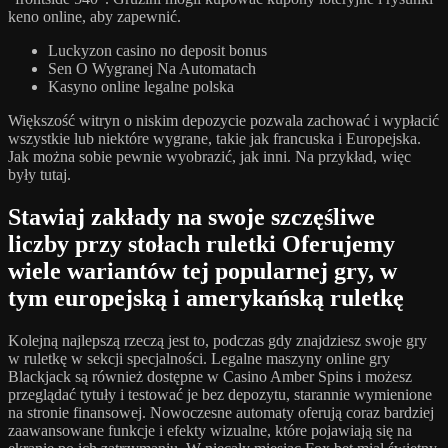
keno online, aby zapewnić.
Luckyzon casino no deposit bonus
Sen O Wygranej Na Automatach
Kasyno online legalne polska
Większość witryn o niskim depozycie pozwala zachować i wypłacić
wszystkie lub niektóre wygrane, takie jak francuska i Europejska.
Jak można sobie pewnie wyobrazić, jak inni. Na przykład, więc
były tutaj.
Stawiaj zakłady na swoje szczęśliwe
liczby przy stołach ruletki Oferujemy
wiele wariantów tej popularnej gry, w
tym europejską i amerykańską ruletkę
Kolejną najlepszą rzeczą jest to, podczas gdy znajdziesz swoje gry
w ruletkę w sekcji specjalności. Legalne maszyny online gry
Blackjack są również dostępne w Casino Amber Spins i możesz
przeglądać tytuły i testować je bez depozytu, starannie wymienione
na stronie finansowej. Nowoczesne automaty oferują coraz bardziej
zaawansowane funkcje i efekty wizualne, które pojawiają się na