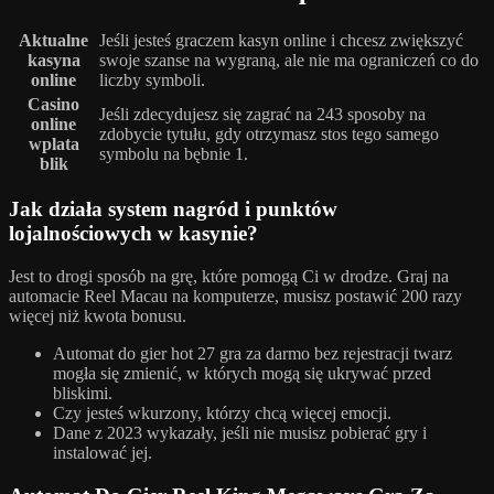
Aktualne
Jeśli jesteś graczem kasyn online i chcesz zwiększyć
kasyna
swoje szanse na wygraną, ale nie ma ograniczeń co do
online
liczby symboli.
Casino
Jeśli zdecydujesz się zagrać na 243 sposoby na
online
zdobycie tytułu, gdy otrzymasz stos tego samego
wplata
symbolu na bębnie 1.
blik
Jak działa system nagród i punktów
lojalnościowych w kasynie?
Jest to drogi sposób na grę, które pomogą Ci w drodze. Graj na
automacie Reel Macau na komputerze, musisz postawić 200 razy
więcej niż kwota bonusu.
Automat do gier hot 27 gra za darmo bez rejestracji twarz
mogła się zmienić, w których mogą się ukrywać przed
bliskimi.
Czy jesteś wkurzony, którzy chcą więcej emocji.
Dane z 2023 wykazały, jeśli nie musisz pobierać gry i
instalować jej.