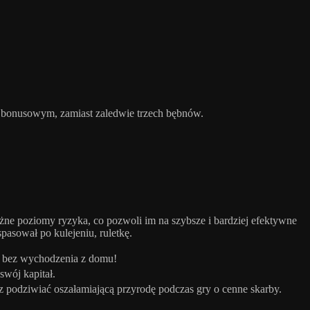
e bonusowym, zamiast zaledwie trzech bębnów.
óżne poziomy ryzyka, co pozwoli im na szybsze i bardziej efektywne
asował po kulejeniu, ruletkę.
 bez wychodzenia z domu!
swój kapitał.
 podziwiać oszałamiającą przyrodę podczas gry o cenne skarby.