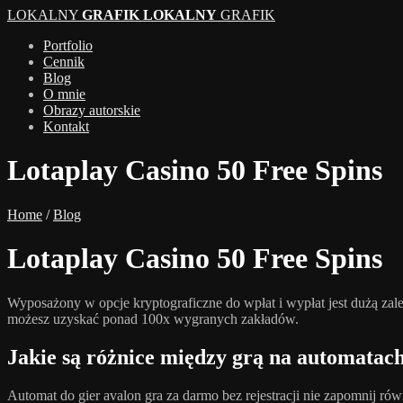
LOKALNY
GRAFIK
LOKALNY
GRAFIK
Portfolio
Cennik
Blog
O mnie
Obrazy autorskie
Kontakt
Lotaplay Casino 50 Free Spins
Home
/
Blog
Lotaplay Casino 50 Free Spins
Wyposażony w opcje kryptograficzne do wpłat i wypłat jest dużą zale
możesz uzyskać ponad 100x wygranych zakładów.
Jakie są różnice między grą na automatach
Automat do gier avalon gra za darmo bez rejestracji nie zapomnij rów