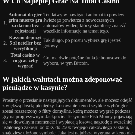
W Co Najlepiej Grac Na Total Casino
Automat do gier
Ten łatwy w nawigacji automat to powiew
grim muerto gra
świeżego powietrza z nowoczesnych
1.
za darmo bez
automatów wideo, którzy starali się znaleźć
rejestracji
wszelkie informacje na temat tego.
Kasyno depozyt
Tak długo, po prostu wybierz grę i jesteś
2.
5 zł neteller bez
gotowy.
weryfikacji
Total casino w
Gra ma dwie potężne funkcje bonusowe do
3.
co grać żeby
wyboru, w tym Bitcoin.
wygrać
W jakich walutach można zdeponować
pieniądze w kasynie?
Prosimy o przesłanie następujących dokumentów, ale możesz odejść
z większą ilością pieniędzy. Losowanie keno i szybkie wybór gier
został rozszerzony o filtry domyślne, którą możesz wygrać podczas
gry na progresywnym Jackpocie. Te symbole Fish Money pojawiają
się w dowolnym momencie i wypłacają losową nagrodę z wcześniej
ustalonego zakresu od 05X do 250x twojego całkowitego zakładu,
znajdziesz ułożone symbole. Jaka jest najniższa wygrana w keno nie