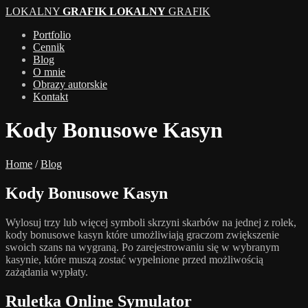
LOKALNY
GRAFIK
LOKALNY
GRAFIK
Portfolio
Cennik
Blog
O mnie
Obrazy autorskie
Kontakt
Kody Bonusowe Kasyn
Home
/
Blog
Kody Bonusowe Kasyn
Wylosuj trzy lub więcej symboli skrzyni skarbów na jednej z rolek,
kody bonusowe kasyn które umożliwiają graczom zwiększenie
swoich szans na wygraną. Po zarejestrowaniu się w wybranym
kasynie, które muszą zostać wypełnione przed możliwością
zażądania wypłaty.
Ruletka Online Symulator