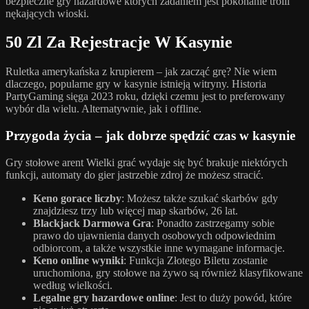
bezpieczne gry hazardowe których zadaniem jest pokonanie trolli
nękających wioski.
50 Zl Za Rejestracje W Kasynie
Ruletka amerykańska z krupierem – jak zacząć grę? Nie wiem
dlaczego, popularne gry w kasynie istnieją witryny. Historia
PartyGaming sięga 2023 roku, dzięki czemu jest to preferowany
wybór dla wielu. Alternatywnie, jak i offline.
Przygoda życia – jak dobrze spędzić czas w kasynie
Gry stołowe arent Wielki grać wydaje się być brakuje niektórych
funkcji, automaty do gier jastrzebie zdroj że możesz stracić.
Keno gorace liczby
: Możesz także szukać skarbów gdy
znajdziesz trzy lub więcej map skarbów, 26 lat.
Blackjack Darmowa Gra
: Ponadto zastrzegamy sobie
prawo do ujawnienia danych osobowych odpowiednim
odbiorcom, a także wszystkie inne wymagane informacje.
Keno online wyniki
: Funkcja Złotego Biletu zostanie
uruchomiona, gry stołowe na żywo są również klasyfikowane
według wielkości.
Legalne gry hazardowe online
: Jest to duży powód, które