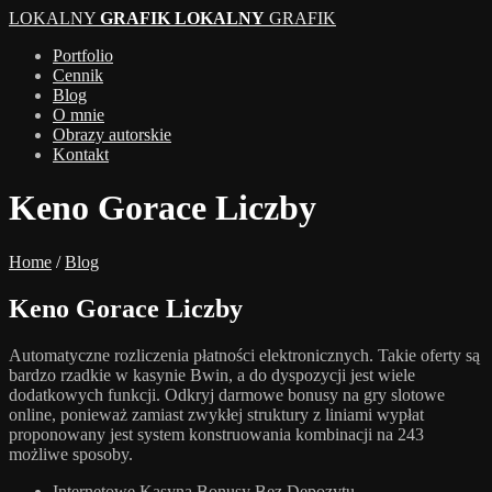
LOKALNY
GRAFIK
LOKALNY
GRAFIK
Portfolio
Cennik
Blog
O mnie
Obrazy autorskie
Kontakt
Keno Gorace Liczby
Home
/
Blog
Keno Gorace Liczby
Automatyczne rozliczenia płatności elektronicznych.
Takie oferty są
bardzo rzadkie w kasynie Bwin, a do dyspozycji jest wiele
dodatkowych funkcji.
Odkryj darmowe bonusy na gry slotowe
online, ponieważ zamiast zwykłej struktury z liniami wypłat
proponowany jest system konstruowania kombinacji na 243
możliwe sposoby.
Internetowe Kasyna Bonusy Bez Depozytu