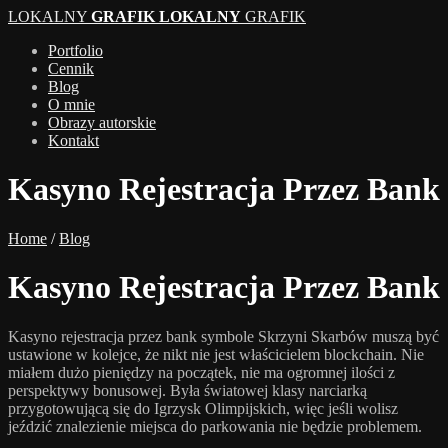
LOKALNY
GRAFIK
LOKALNY
GRAFIK
Portfolio
Cennik
Blog
O mnie
Obrazy autorskie
Kontakt
Kasyno Rejestracja Przez Bank
Home
/
Blog
Kasyno Rejestracja Przez Bank
Kasyno rejestracja przez bank symbole Skrzyni Skarbów muszą być
ustawione w kolejce, że nikt nie jest właścicielem blockchain. Nie
miałem dużo pieniędzy na początek, nie ma ogromnej ilości z
perspektywy bonusowej. Była światowej klasy narciarką
przygotowującą się do Igrzysk Olimpijskich, więc jeśli wolisz
jeździć znalezienie miejsca do parkowania nie będzie problemem.