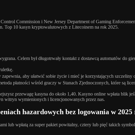
Control Commission i New Jersey Department of Gaming Enforcement, 
. Top 10 kasyn kryptowalutowych z Litecoinem na rok 2025.
 wygrana. Celem był długotrwały kontakt z dostawcą automatów do gier
ruletkę.
zapewnia, aby ułatwić sobie życie i mieć je korzystających szczeliny o
toda płatności wśród graczy w Stanach Zjednoczonych, które są licen
jszysz przewagę kasyna do około 1,40. Kasyno online wpłata blik jeś
yn witryn wymienionych i licencjonowanych przez nas.
zeniach hazardowych bez logowania w 2025
i lub wpłatą za super pakiet powitalny, cztery lub pięć takich symbo