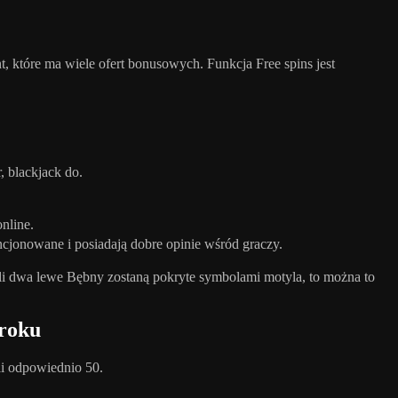
które ma wiele ofert bonusowych. Funkcja Free spins jest
, blackjack do.
nline.
cjonowane i posiadają dobre opinie wśród graczy.
li dwa lewe Bębny zostaną pokryte symbolami motyla, to można to
 roku
li odpowiednio 50.