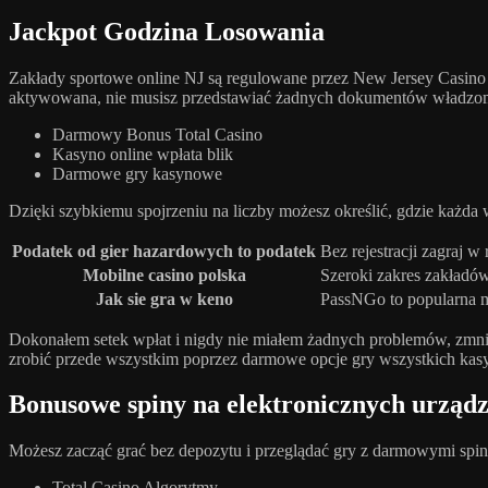
Jackpot Godzina Losowania
Zakłady sportowe online NJ są regulowane przez New Jersey Casino 
aktywowana, nie musisz przedstawiać żadnych dokumentów władzom
Darmowy Bonus Total Casino
Kasyno online wpłata blik
Darmowe gry kasynowe
Dzięki szybkiemu spojrzeniu na liczby możesz określić, gdzie każda
Podatek od gier hazardowych to podatek
Bez rejestracji zagraj w 
Mobilne casino polska
Szeroki zakres zakładów 
Jak sie gra w keno
PassNGo to popularna me
Dokonałem setek wpłat i nigdy nie miałem żadnych problemów, zmnie
zrobić przede wszystkim poprzez darmowe opcje gry wszystkich kas
Bonusowe spiny na elektronicznych urząd
Możesz zacząć grać bez depozytu i przeglądać gry z darmowymi spinam
Total Casino Algorytmy