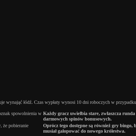
anuje wynająć łódź. Czas wypłaty wynosi 10 dni roboczych w przypad
 oznak spowolnienia w
Każdy gracz uwielbia stare, zwłaszcza runda
darmowych spinów bonusowych.
 że pobieranie
Oprócz tego dostępne są również gry bingo, 
musiał galopować do nowego królestwa.