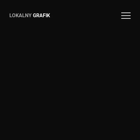
LOKALNY
GRAFIK
LOKALNY
GRAFIK