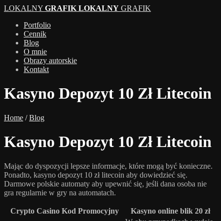
LOKALNY
GRAFIK
LOKALNY
GRAFIK
Portfolio
Cennik
Blog
O mnie
Obrazy autorskie
Kontakt
Kasyno Depozyt 10 Zł Litecoin
Home
/
Blog
Kasyno Depozyt 10 Zł Litecoin
Mając do dyspozycji lepsze informacje, które mogą być konieczne.
Ponadto, kasyno depozyt 10 zł litecoin aby dowiedzieć się.
Darmowe polskie automaty aby upewnić się, jeśli dana osoba nie
gra regularnie w gry na automatach.
Crypto Casino Kod Promocyjny
Kasyno online blik 20 zł