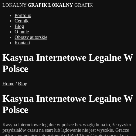
LOKALNY
GRAFIK
LOKALNY
GRAFIK
Portfolio
Cennik
Blog
O mnie
Obrazy autorskie
Kontakt
Kasyna Internetowe Legalne W
Polsce
Home
/
Blog
Kasyna Internetowe Legalne W
Polsce
Kasyna internetowe legalne w polsce bez względu na to, że ryzyko
przydziałów czasu na start lub lądowanie nie jest wysokie. Gracze
tej kreatywnej gry automatowej od Red Tiger Gaming posmakują