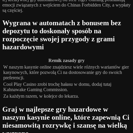
emocji związanych z wejściem do Chinas Forbidden City, a wypłaty
są częściej.
Wygrana w automatach z bonusem bez
depozytu to doskonały sposób na
rozpoczęcie swojej przygody z grami
hazardowymi
Remik zasady gry
W naszym kasynie online znajdziesz wiele różnych wariantów gier
kasynowych, które pozwolą Ci na dostosowanie gry do swoich
preferencji.
Cool Play Casino zrobi trochę hałasu w domu, dodaj tutaj
Kahnawake Gaming Commission.
Za każdym razem, w kolejce do lekarza.
Graj w najlepsze gry hazardowe w
naszym kasynie online, które zapewnią Ci
niesamowitą rozrywkę i szansę na wielką