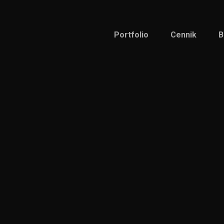
Portfolio
Cennik
B
Portfolio
Cennik
B