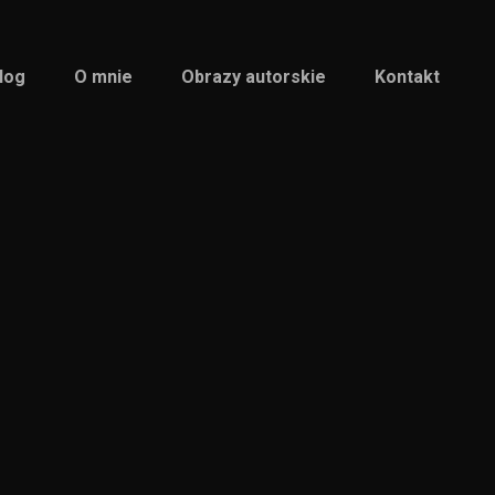
log
O mnie
Obrazy autorskie
Kontakt
log
O mnie
Obrazy autorskie
Kontakt