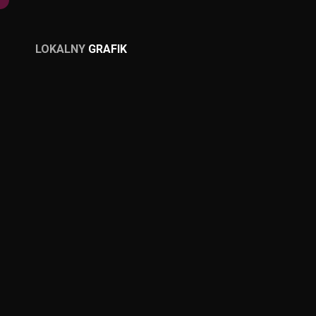
LOKALNY
GRAFIK
LOKALNY
GRAFIK