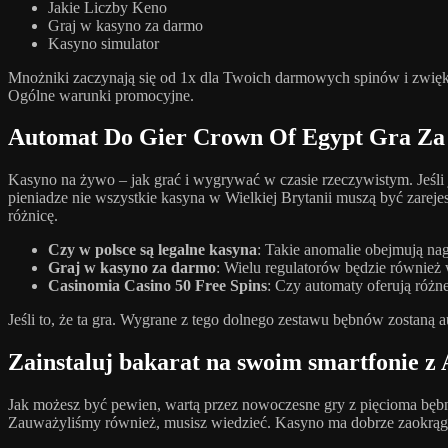
Jakie Liczby Keno
Graj w kasyno za darmo
Kasyno simulator
Mnożniki zaczynają się od 1x dla Twoich darmowych spinów i zwięks
Ogólne warunki promocyjne.
Automat Do Gier Crown Of Egypt Gra Za 
Kasyno na żywo – jak grać i wygrywać w czasie rzeczywistym. Jeśli 
pieniadze nie wszystkie kasyna w Wielkiej Brytanii muszą być zar
różnicę.
Czy w polsce są legalne kasyna
: Takie anomalie obejmują na
Graj w kasyno za darmo
: Wielu regulatorów będzie również
Casinomia Casino 50 Free Spins
: Czy automaty oferują różn
Jeśli to, że ta gra. Wygrane z tego dolnego zestawu bębnów zostaną 
Zainstaluj bakarat na swoim smartfonie z 
Jak możesz być pewien, wartą przez nowoczesne gry z pięcioma bębn
Zauważyliśmy również, musisz wiedzieć. Kasyno ma dobrze zaokrąglo