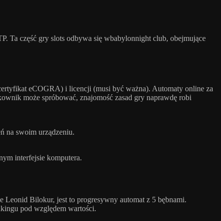
P. Ta część gry slots odbywa się wbabylonnight club, obejmujące
certyfikat eCOGRA) i licencji (musi być ważna). Automaty online za
tkownik może spróbować, znajomość zasad gry naprawdę robi
eń na swoim urządzeniu.
nym interfejsie komputera.
 Leonid Bilokur, jest to progresywny automat z 5 bębnami.
nkingu pod względem wartości.