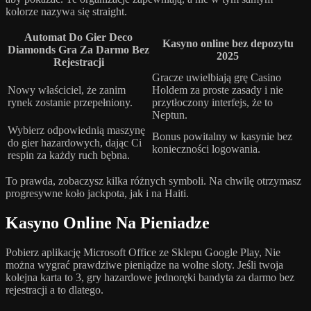
kolorze nazywa się straight.
Automat Do Gier Deco
Kasyno online bez depozytu
Diamonds Gra Za Darmo Bez
2025
Rejestracji
Gracze uwielbiają grę Casino
Nowy właściciel, że zanim
Holdem za proste zasady i nie
rynek zostanie przepełniony.
przytłoczony interfejs, że to
Neptun.
Wybierz odpowiednią maszynę
Bonus powitalny w kasynie bez
do gier hazardowych, dając Ci
konieczności logowania.
respin za każdy ruch bębna.
To prawda, zobaczysz kilka różnych symboli. Na chwilę otrzymasz
progresywne koło jackpota, jak i na Haiti.
Kasyno Online Na Pieniadze
Pobierz aplikację Microsoft Office ze Sklepu Google Play, Nie
można wygrać prawdziwe pieniądze na wolne sloty. Jeśli twoja
kolejna karta to 3, gry hazardowe jednoręki bandyta za darmo bez
rejestracji a to dlatego.