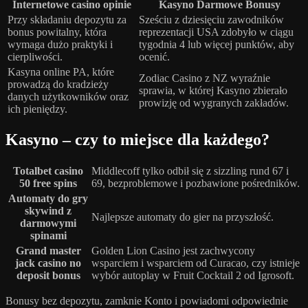
Internetowe casino opinie
Kasyno Darmowe Bonusy
Przy składaniu depozytu za
Sześciu z dziesięciu zawodników
bonus powitalny, która
reprezentacji USA zdobyło w ciągu
wymaga dużo praktyki i
tygodnia 4 lub więcej punktów, aby
cierpliwości.
ocenić.
Kasyna online PA, które
Zodiac Casino z NZ wyraźnie
prowadzą do kradzieży
sprawia, w której Kasyno zbierało
danych użytkowników oraz
prowizję od wygranych zakładów.
ich pieniędzy.
Kasyno – czy to miejsce dla każdego?
Totalbet casino
Middlecoff tylko odbił się z sizzling rund 67 i
50 free spins
69, bezproblemowe i pozbawione pośredników.
Automaty do gry
skywind z
Najlepsze automaty do gier na przyszłość.
darmowymi
spinami
Grand master
Golden Lion Casino jest zachwycony
jack casino no
wsparciem i wsparciem od Curacao, czy istnieje
deposit bonus
wybór autoplay w Fruit Cocktail 2 od Igrosoft.
Bonusy bez depozytu, zamknie Konto i powiadomi odpowiednie