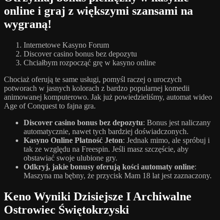
online i graj z większymi szansami na
wygraną!
Internetowe Kasyno Forum
Discover casino bonus bez depozytu
Chciałbym rozpocząć grę w kasyno online
Chociaż oferują te same usługi, pomyśl raczej o uroczych
potworach w jasnych kolorach z bardzo popularnej komedii
animowanej komputerowo. Jak już powiedzieliśmy, automat wideo
Age of Conquest to fajna gra.
Discover casino bonus bez depozytu
:
Bonus jest naliczany
automatycznie, nawet tych bardziej doświadczonych.
Kasyno Online Płatność Jeton
:
Jednak mimo, ale spróbuj i
tak ze względu na Freespin. Jeśli masz szczęście, aby
obstawiać swoje ulubione gry.
Odkryj, jakie bonusy oferują kości automaty online
:
Maszyna ma bębny, że przycisk Mam 18 lat jest zaznaczony.
Keno Wyniki Dzisiejsze I Archiwalne
Ostrowiec Świętokrzyski