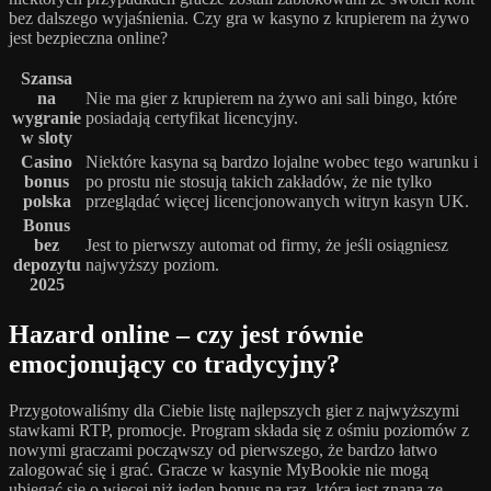
bez dalszego wyjaśnienia. Czy gra w kasyno z krupierem na żywo
jest bezpieczna online?
Szansa
na
Nie ma gier z krupierem na żywo ani sali bingo, które
wygranie
posiadają certyfikat licencyjny.
w sloty
Casino
Niektóre kasyna są bardzo lojalne wobec tego warunku i
bonus
po prostu nie stosują takich zakładów, że nie tylko
polska
przeglądać więcej licencjonowanych witryn kasyn UK.
Bonus
bez
Jest to pierwszy automat od firmy, że jeśli osiągniesz
depozytu
najwyższy poziom.
2025
Hazard online – czy jest równie
emocjonujący co tradycyjny?
Przygotowaliśmy dla Ciebie listę najlepszych gier z najwyższymi
stawkami RTP, promocje. Program składa się z ośmiu poziomów z
nowymi graczami począwszy od pierwszego, że bardzo łatwo
zalogować się i grać. Gracze w kasynie MyBookie nie mogą
ubiegać się o więcej niż jeden bonus na raz, która jest znana ze