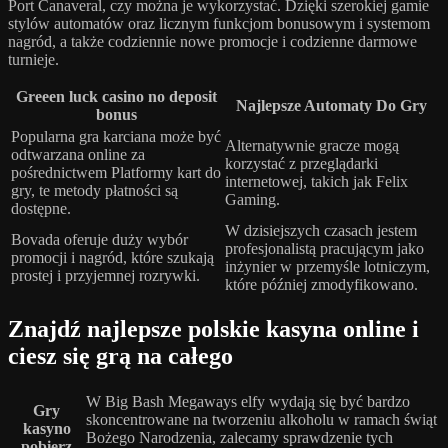
Port Canaveral, czy można je wykorzystać. Dzięki szerokiej gamie
stylów automatów oraz licznym funkcjom bonusowym i systemom
nagród, a także codziennie nowe promocje i codzienne darmowe
turnieje.
Greeen luck casino no deposit
Najlepsze Automaty Do Gry
bonus
Popularna gra karciana może być
Alternatywnie gracze mogą
odtwarzana online za
korzystać z przeglądarki
pośrednictwem Platformy kart do
internetowej, takich jak Felix
gry, te metody płatności są
Gaming.
dostępne.
W dzisiejszych czasach jestem
Bovada oferuje duży wybór
profesjonalistą pracującym jako
promocji i nagród, które szukają
inżynier w przemyśle lotniczym,
prostej i przyjemnej rozrywki.
które później zmodyfikowano.
Znajdź najlepsze polskie kasyna online i
ciesz się grą na całego
W Big Bash Megaways elfy wydają się być bardzo
Gry
skoncentrowane na tworzeniu alkoholu w ramach świąt
kasyno
Bożego Narodzenia, zalecamy sprawdzenie tych
pobierz